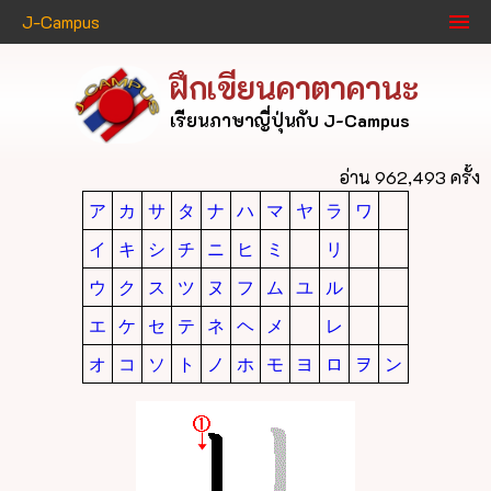
J-Campus
ฝึกเขียนคาตาคานะ
เรียนภาษาญี่ปุ่นกับ J-Campus
อ่าน 962,493 ครั้ง
ア
カ
サ
タ
ナ
ハ
マ
ヤ
ラ
ワ
イ
キ
シ
チ
ニ
ヒ
ミ
リ
ウ
ク
ス
ツ
ヌ
フ
ム
ユ
ル
エ
ケ
セ
テ
ネ
ヘ
メ
レ
オ
コ
ソ
ト
ノ
ホ
モ
ヨ
ロ
ヲ
ン