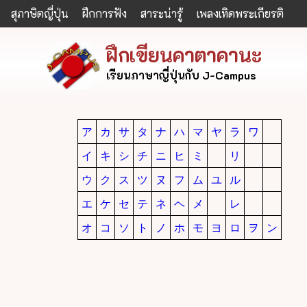
สุภาษิตญี่ปุ่น
ฝึกการฟัง
สาระน่ารู้
เพลงเทิดพระเกียรติ
ฝึกเขียนคาตาคานะ
เรียนภาษาญี่ปุ่นกับ J-Campus
ア
カ
サ
タ
ナ
ハ
マ
ヤ
ラ
ワ
イ
キ
シ
チ
ニ
ヒ
ミ
リ
ウ
ク
ス
ツ
ヌ
フ
ム
ユ
ル
エ
ケ
セ
テ
ネ
ヘ
メ
レ
オ
コ
ソ
ト
ノ
ホ
モ
ヨ
ロ
ヲ
ン