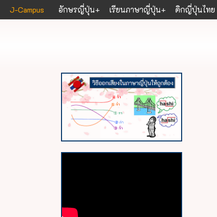
J-Campus
อักษรญี่ปุ่น
เรียนภาษาญี่ปุ่น
ดิกญี่ปุ่นไทย