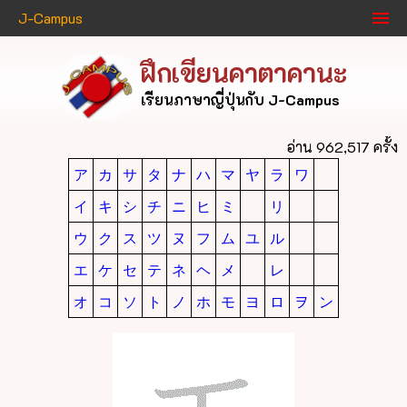
J-Campus
ฝึกเขียนคาตาคานะ
เรียนภาษาญี่ปุ่นกับ J-Campus
อ่าน 962,517 ครั้ง
ア
カ
サ
タ
ナ
ハ
マ
ヤ
ラ
ワ
イ
キ
シ
チ
ニ
ヒ
ミ
リ
ウ
ク
ス
ツ
ヌ
フ
ム
ユ
ル
エ
ケ
セ
テ
ネ
ヘ
メ
レ
オ
コ
ソ
ト
ノ
ホ
モ
ヨ
ロ
ヲ
ン