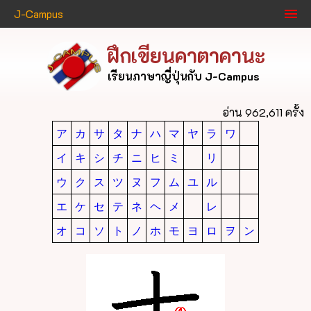
J-Campus
ฝึกเขียนคาตาคานะ
เรียนภาษาญี่ปุ่นกับ J-Campus
อ่าน 962,611 ครั้ง
ア
カ
サ
タ
ナ
ハ
マ
ヤ
ラ
ワ
イ
キ
シ
チ
ニ
ヒ
ミ
リ
ウ
ク
ス
ツ
ヌ
フ
ム
ユ
ル
エ
ケ
セ
テ
ネ
ヘ
メ
レ
オ
コ
ソ
ト
ノ
ホ
モ
ヨ
ロ
ヲ
ン