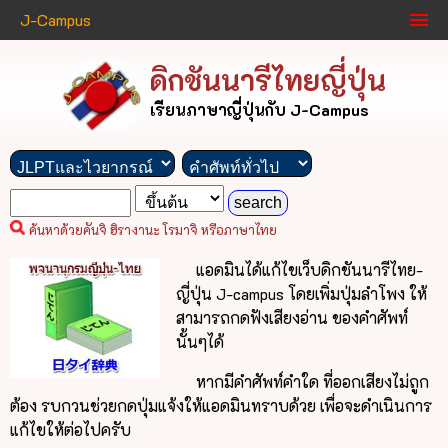
J-Campus
ดิกชันนารีไทยญี่ปุ่น
เรียนภาษาญี่ปุ่นกับ J-Campus
ค้นหาด้วยคันจิ ฮิรางานะ โรมาจิ หรือภาษาไทย
แอดมินได้แก้ไขเว็บดิกชันนารีไทย-
ญี่ปุ่น J-campus โดยเพิ่มปุ่มลำโพง ให้
สามารถกดฟังเสียงอ่าน ของคำศัพท์
นั้นๆได้
หากมีคำศัพท์คำใด ที่ออกเสียงไม่ถูก
ต้อง รบกวนช่วยกดปุ่มแจ้งให้แอดมินทราบด้วย เพื่อจะดำเนินการ
แก้ไขให้ต่อไปครับ