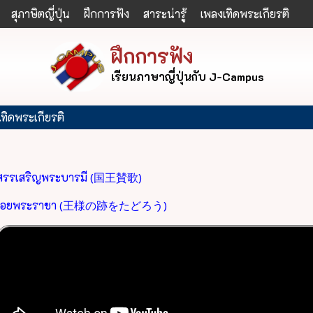
สุภาษิตญี่ปุ่น
ฝึกการฟัง
สาระน่ารู้
เพลงเทิดพระเกียรติ
ฝึกการฟัง
เรียนภาษาญี่ปุ่นกับ J-Campus
ทิดพระเกียรติ
สรรเสริญพระบารมี (国王賛歌)
รอยพระราชา (王様の跡をたどろう)