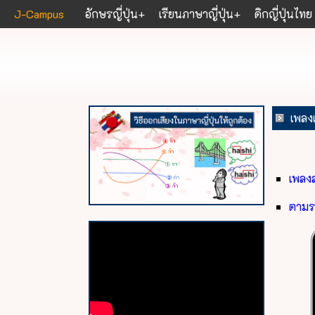
J-Campus
อักษรญี่ปุ่น
เรียนภาษาญี่ปุ่น
ดิกญี่ปุ่นไทย
เพลงเ
เพลง
ตาม