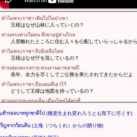
ป็นข้ารองบาททุกชาติไป (幾度生まれ変わろうとも陛下に尽くす)
ขวัญจากก้อนดิน (土塊（つちくれ）からの贈り物)