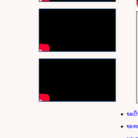
ขอเ
ของ