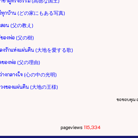
าชาผู้ทรงธรรม (高徳な国王)
ี่มีทุกบ้าน (どの家にもある写真)
่อสอน (父の教え)
ม้ของพ่อ (父の樹)
ลงรักแห่งแผ่นดิน (大地を愛する歌)
ผลของพ่อ (父の理由)
สว่างกลางใจ (心の中の光明)
ลวงของแผ่นดิน (大地の王様)
ขอขอบคุณ อด
pageviews
115,334