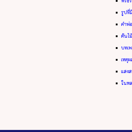
พระร
รูปท
คำพ
ต้นไ
บทเพ
เหตุ
แสง
ในห