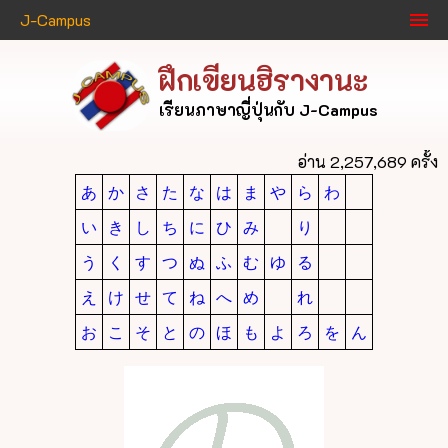
J-Campus
ฝึกเขียนฮิรางานะ
เรียนภาษาญี่ปุ่นกับ J-Campus
อ่าน 2,257,689 ครั้ง
あ
か
さ
た
な
は
ま
や
ら
わ
い
き
し
ち
に
ひ
み
り
う
く
す
つ
ぬ
ふ
む
ゆ
る
え
け
せ
て
ね
へ
め
れ
お
こ
そ
と
の
ほ
も
よ
ろ
を
ん