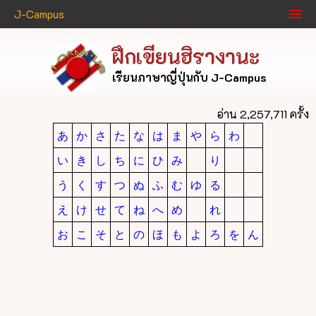
J-Campus
ฝึกเขียนฮิรางานะ
เรียนภาษาญี่ปุ่นกับ J-Campus
อ่าน 2,257,711 ครั้ง
あ
か
さ
た
な
は
ま
や
ら
わ
い
き
し
ち
に
ひ
み
り
う
く
す
つ
ぬ
ふ
む
ゆ
る
え
け
せ
て
ね
へ
め
れ
お
こ
そ
と
の
ほ
も
よ
ろ
を
ん