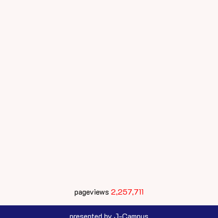
pageviews
2,257,711
presented by J-Campus