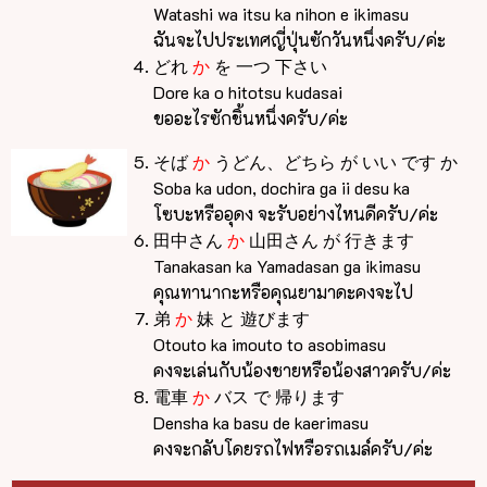
Watashi wa itsu ka nihon e ikimasu
ฉันจะไปประเทศญี่ปุ่นซักวันหนึ่งครับ/ค่ะ
どれ
か
を 一つ 下さい
Dore ka o hitotsu kudasai
ขออะไรซักชิ้นหนึ่งครับ/ค่ะ
そば
か
うどん、どちら が いい です か
Soba ka udon, dochira ga ii desu ka
โซบะหรืออุดง จะรับอย่างไหนดีครับ/ค่ะ
田中さん
か
山田さん が 行きます
Tanakasan ka Yamadasan ga ikimasu
คุณทานากะหรือคุณยามาดะคงจะไป
弟
か
妹 と 遊びます
Otouto ka imouto to asobimasu
คงจะเล่นกับน้องชายหรือน้องสาวครับ/ค่ะ
電車
か
バス で 帰ります
Densha ka basu de kaerimasu
คงจะกลับโดยรถไฟหรือรถเมล์ครับ/ค่ะ