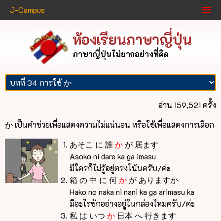
J-Campus
ห้องเรียนภาษาญี่ปุ่น
ภาษาญี่ปุ่นไม่ยากอย่างที่คิด
อ่าน 159,521 ครั้ง
か เป็นคำช่วยเพื่อแสดงความไม่แน่นอน หรือใช้เพื่อแสดงการเลือก
あそこ に 誰
か
が 居ます
Asoko ni dare ka ga imasu
มีใครก็ไม่รู้อยู่ตรงโน้นครับ/ค่ะ
箱 の 中 に 何
か
が ありますか
Hako no naka ni nani ka ga arimasu ka
มีอะไรซักอย่างอยู่ในกล่องไหมครับ/ค่ะ
私 は いつ
か
日本 へ 行きます