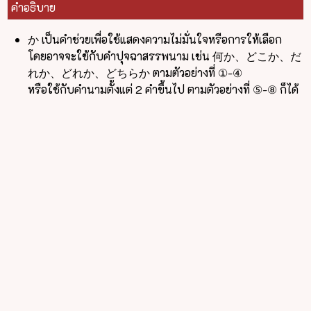
คำอธิบาย
か เป็นคำช่วยเพื่อใช้แสดงความไม่มั่นใจหรือการให้เลือก
โดยอาจจะใช้กับคำปุจฉาสรรพนาม เช่น 何か、どこか、だ
れか、どれか、どちらか ตามตัวอย่างที่ ①-④
หรือใช้กับคำนามตั้งแต่ 2 คำขึ้นไป ตามตัวอย่างที่ ⑤-⑧ ก็ได้