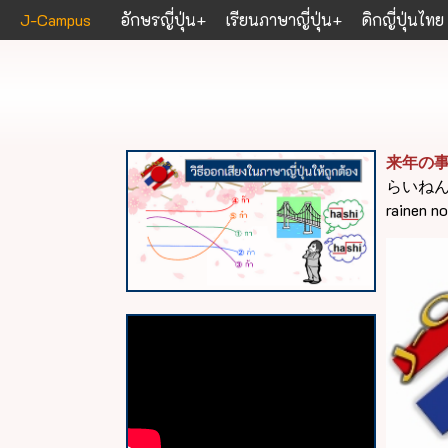
J-Campus
อักษรญี่ปุ่น
เรียนภาษาญี่ปุ่น
ดิกญี่ปุ่นไทย
来年の
らいね
rainen no