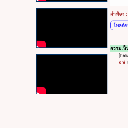
คำพ้อง :
โพสต์ค
ความเห็นท
[hah
oni