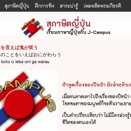
สุภาษิตญี่ปุ่น
ฝึกการฟัง
สาระน่ารู้
เพลงเทิดพระเกียรติ
สุภาษิตญี่ปุ่น
เรียนภาษาญี่ปุ่นกับ J-Campus
事を言えば鬼が笑う
んのことをいえばおにがわらう
 koto o ieba oni ga warau
ถ้าพูดเรื่องของปีหน้า ยักษ์จะหัว
เมื่อคนคาดเดาไปถึงเรื่องของปีหน้า ย
โชคชะตาของมนุษย์ก็จะหัวเราะเยา
เป็นคำเปรียบเทียบว่า ไม่มีใครล่วงร
ชีวิตของตนเองได้