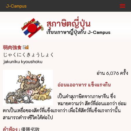
J-Campus
สุภาษิตญี่ปุ่น
เรียนภาษาญี่ปุ่นกับ J-Campus
弱肉強食
じゃくにくきょうしょく
jakuniku kyoushoku
อ่าน 6,076 ครั้ง
อ่อนแออาหาร แข็งแรงกิน
เป็นคำสุภาษิตจากภาษาจีน ซึ่ง
หมายความว่า สัตว์ที่อ่อนแอกว่า ย่อม
ตกเป็นเหยื่อของสัตว์ที่แข็งแรงกว่า เพื่อให้สัตว์ที่แข็งแรงกว่านั้น
สามารถดำรงชีวิตได้ต่อไป
คำพ้อง :
優勝劣敗