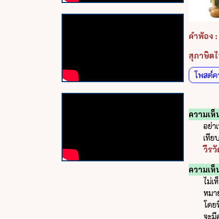
คำพ้อง :
สุภาษิตไ
โพสต์ค
ความเห็น
อย่า
เทีย
วีรว
ความเห็น
ไม่เ
หมาย
โดยที
จะมี