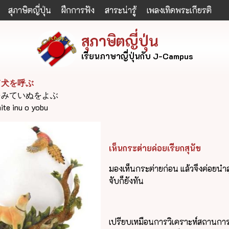
สุภาษิตญี่ปุ่น
ฝึกการฟัง
สาระน่ารู้
เพลงเทิดพระเกียรติ
สุภาษิตญี่ปุ่น
เรียนภาษาญี่ปุ่นกับ J-Campus
て犬を呼ぶ
をみていぬをよぶ
ite inu o yobu
เห็นกระต่ายค่อยเรียกสุนัข
มองเห็นกระต่ายก่อน แล้วจึงค่อยนำสุ
จับก็ยังทัน
เปรียบเหมือนการวิเคราะห์สถานกา