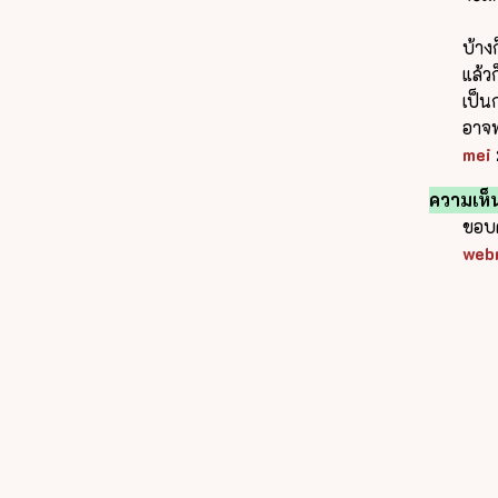
บ้าง
แล้ว
เป็น
อาจท
mei
ความเห็น
ขอบค
web