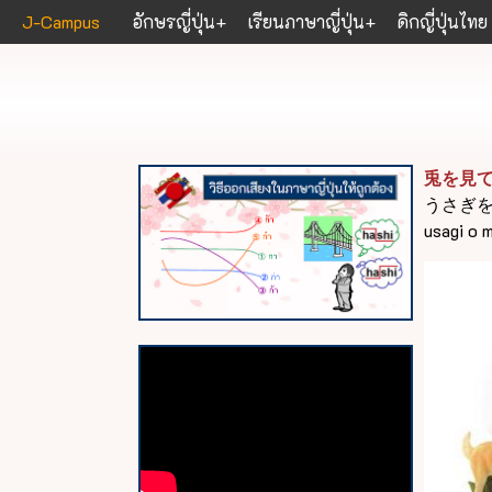
J-Campus
อักษรญี่ปุ่น
เรียนภาษาญี่ปุ่น
ดิกญี่ปุ่นไทย
兎を見
うさぎ
usagi o m