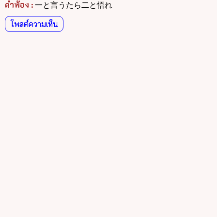
คำพ้อง :
一と言うたら二と悟れ
โพสต์ความเห็น