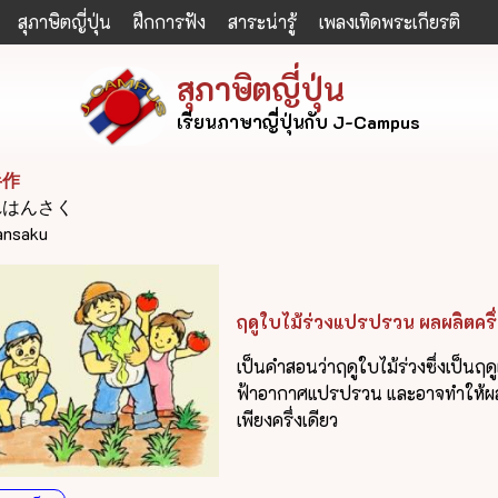
สุภาษิตญี่ปุ่น
ฝึกการฟัง
สาระน่ารู้
เพลงเทิดพระเกียรติ
สุภาษิตญี่ปุ่น
เรียนภาษาญี่ปุ่นกับ J-Campus
半作
れはんさく
hansaku
ฤดูใบไม้ร่วงแปรปรวน ผลผลิตครึ่
เป็นคำสอนว่าฤดูใบไม้ร่วงซึ่งเป็นฤดูเ
ฟ้าอากาศแปรปรวน และอาจทำให้ผล
เพียงครึ่งเดียว