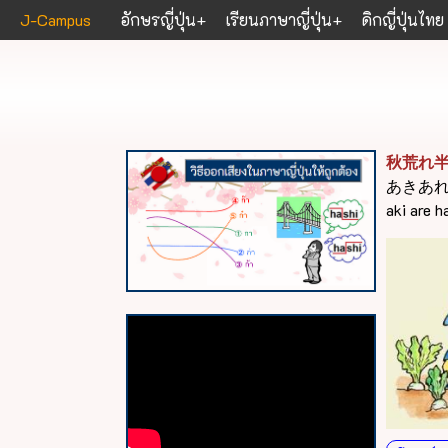
J-Campus
อักษรญี่ปุ่น
เรียนภาษาญี่ปุ่น
ดิกญี่ปุ่นไทย
秋荒れ
あきあ
aki are 