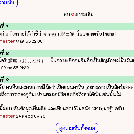
วามเห็น
พบ
9
ความเห็น
ที่ 7
ีครับ ก็เพราะได้คำชี้นำจากคุณ 親日家 นั่นแหละครับ [haha]
master
9 มค 55 22:00
ที่ 8
ิโดริ 鴛鴦（おしどり） ในความเชื่อคนจีนถือเป็นสัญลักษณ์ในวันแต
23 พค 55 21:33
ที่ 9
รับ คนจีนและคนเกาหลี ถือว่าเป็ดแมนดาริน (oshidori) เป็นสัตว์มงคล
ถึงการครองคู่กันไปจนตลอดชีวิต แต่ที่จริงหาได้เป็นเช่นนั้นไม่
งนี้ผมไปค้นข้อมูลเพิ่มเติม และเขียนต่อไว้ในหน้า "สาระน่ารู้" ครับ
master
24 พค 55 09:28
ดูความเห็นทั้งหมด