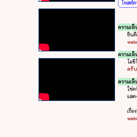
โพสต์ค
ความเห็น
ยินด
web
ความเห็น
โอช
ครับ
ความเห็น
ใช่ค
แสดง
เรื่อ
web