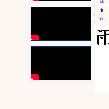
休
名
雨