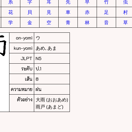
糸
字
耳
先
早
竹
虫
花
貝
見
車
赤
足
村
学
金
空
青
林
音
草
on-yomi
ウ
kun-yomi
あめ, あま
JLPT
N5
ระดับ
ป.1
เส้น
8
ความหมาย
ฝน
ตัวอย่าง
大雨 (おおあめ)
雨戸 (あまど)