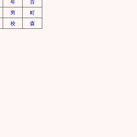
年
百
男
町
校
森