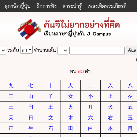
สุภาษิตญี่ปุ่น
ฝึกการฟัง
สาระน่ารู้
เพลงเทิดพระเกียรติ
คันจิไม่ยากอย่างที่คิด
เรียนภาษาญี่ปุ่นกับ J-Campus
ระดับ
จำนวนเส้น
พบ
80
คำ
九
七
十
人
二
入
八
三
山
子
女
小
上
夕
土
円
王
火
月
犬
五
天
日
文
木
六
右
玉
正
生
石
田
白
本
目