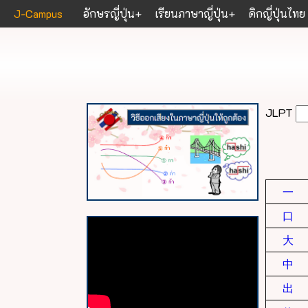
J-Campus
อักษรญี่ปุ่น
เรียนภาษาญี่ปุ่น
ดิกญี่ปุ่นไทย
JLPT
一
口
大
中
出