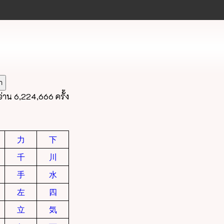
อ่าน 6,224,666 ครั้ง
力
下
千
川
手
水
左
四
立
気