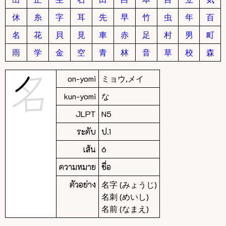
休
糸
字
耳
先
早
竹
虫
年
百
名
花
貝
見
車
赤
足
村
男
町
雨
学
金
空
青
林
音
草
校
森
on-yomi
ミョウ,メイ
kun-yomi
な
JLPT
N5
ระดับ
ป.1
เส้น
6
ความหมาย
ชื่อ
ตัวอย่าง
名字 (みょうじ)
名刺 (めいし)
名前 (なまえ)