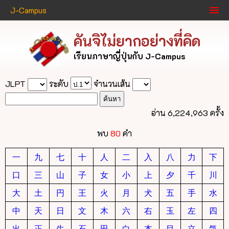
J-Campus
คันจิไม่ยากอย่างที่คิด
เรียนภาษาญี่ปุ่นกับ J-Campus
JLPT
ระดับ
จำนวนเส้น
อ่าน 6,224,963 ครั้ง
พบ
80
คำ
一
九
七
十
人
二
入
八
力
下
口
三
山
子
女
小
上
夕
千
川
大
土
円
王
火
月
犬
五
手
水
中
天
日
文
木
六
右
玉
左
四
出
正
生
石
田
白
本
目
立
気