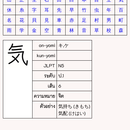
休
糸
字
耳
先
早
竹
虫
年
百
名
花
貝
見
車
赤
足
村
男
町
雨
学
金
空
青
林
音
草
校
森
on-yomi
キ,ケ
kun-yomi
JLPT
N5
ระดับ
ป.1
เส้น
6
ความหมาย
จิต
ตัวอย่าง
気持ち (きもち)
気配 (けはい)