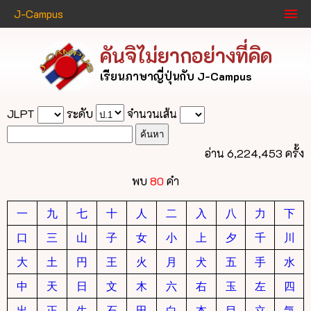
J-Campus
คันจิไม่ยากอย่างที่คิด
เรียนภาษาญี่ปุ่นกับ J-Campus
JLPT
ระดับ
จำนวนเส้น
อ่าน 6,224,453 ครั้ง
พบ
80
คำ
一
九
七
十
人
二
入
八
力
下
口
三
山
子
女
小
上
夕
千
川
大
土
円
王
火
月
犬
五
手
水
中
天
日
文
木
六
右
玉
左
四
出
正
生
石
田
白
本
目
立
気