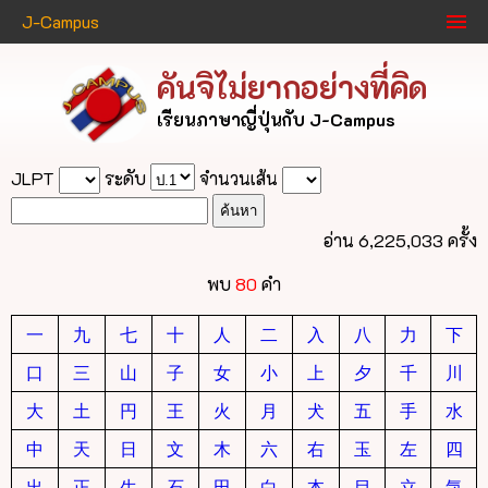
J-Campus
คันจิไม่ยากอย่างที่คิด
เรียนภาษาญี่ปุ่นกับ J-Campus
JLPT
ระดับ
จำนวนเส้น
อ่าน 6,225,033 ครั้ง
พบ
80
คำ
一
九
七
十
人
二
入
八
力
下
口
三
山
子
女
小
上
夕
千
川
大
土
円
王
火
月
犬
五
手
水
中
天
日
文
木
六
右
玉
左
四
出
正
生
石
田
白
本
目
立
気