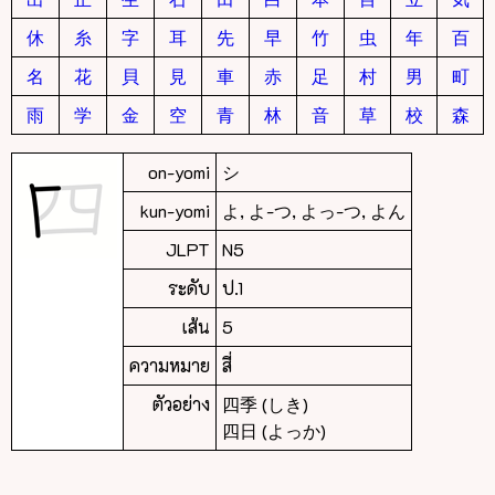
休
糸
字
耳
先
早
竹
虫
年
百
名
花
貝
見
車
赤
足
村
男
町
雨
学
金
空
青
林
音
草
校
森
on-yomi
シ
kun-yomi
よ, よ-つ, よっ-つ, よん
JLPT
N5
ระดับ
ป.1
เส้น
5
ความหมาย
สี่
ตัวอย่าง
四季 (しき)
四日 (よっか)