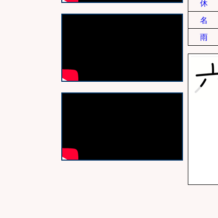
休
名
雨