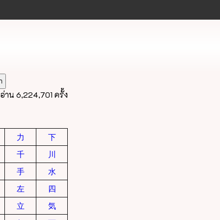
อ่าน 6,224,701 ครั้ง
力
下
千
川
手
水
左
四
立
気