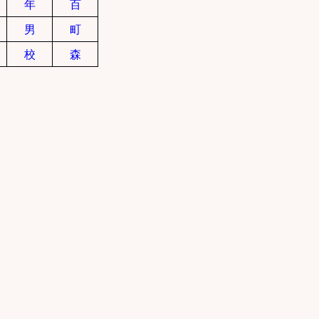
年
百
男
町
校
森