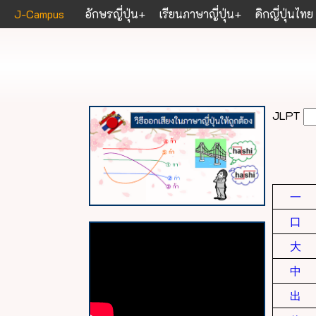
J-Campus
อักษรญี่ปุ่น
เรียนภาษาญี่ปุ่น
ดิกญี่ปุ่นไทย
JLPT
一
口
大
中
出