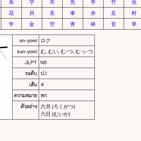
糸
字
耳
先
早
竹
虫
花
貝
見
車
赤
足
村
学
金
空
青
林
音
草
on-yomi
ロク
kun-yomi
む, むい, む-つ, むっ-つ
JLPT
N5
ระดับ
ป.1
เส้น
4
ความหมาย
หก
ตัวอย่าง
六月 (ろくがつ)
六日 (むいか)