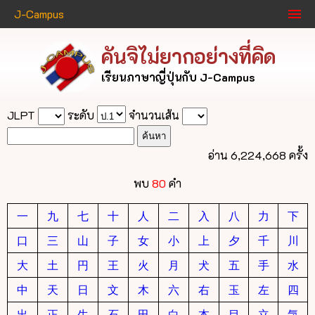
J-Campus
คันจิไม่ยากอย่างที่คิด
เรียนภาษาญี่ปุ่นกับ J-Campus
JLPT
ระดับ
จำนวนเส้น
อ่าน 6,224,668 ครั้ง
พบ
80
คำ
一
九
七
十
人
二
入
八
力
下
口
三
山
子
女
小
上
夕
千
川
大
土
円
王
火
月
犬
五
手
水
中
天
日
文
木
六
右
玉
左
四
出
正
生
石
田
白
本
目
立
気