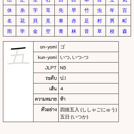
休
糸
字
耳
先
早
竹
虫
年
百
名
花
貝
見
車
赤
足
村
男
町
雨
学
金
空
青
林
音
草
校
森
on-yomi
ゴ
kun-yomi
いつ, いつ-つ
JLPT
N5
ระดับ
ป.1
เส้น
4
ความหมาย
ห้า
ตัวอย่าง
四捨五入 (ししゃごにゅう)
五日 (いつか)