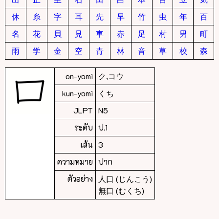
休
糸
字
耳
先
早
竹
虫
年
百
名
花
貝
見
車
赤
足
村
男
町
雨
学
金
空
青
林
音
草
校
森
on-yomi
ク,コウ
kun-yomi
くち
JLPT
N5
ระดับ
ป.1
เส้น
3
ความหมาย
ปาก
ตัวอย่าง
人口 (じんこう)
無口 (むくち)