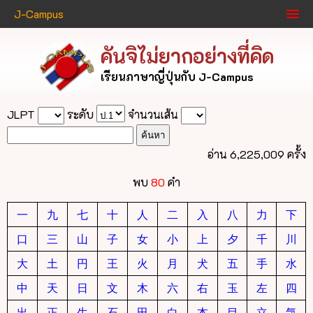
J-Campus
คันจิไม่ยากอย่างที่คิด
เรียนภาษาญี่ปุ่นกับ J-Campus
JLPT
ระดับ
จำนวนเส้น
อ่าน 6,225,009 ครั้ง
พบ
80
คำ
一
九
七
十
人
二
入
八
力
下
口
三
山
子
女
小
上
夕
千
川
大
土
円
王
火
月
犬
五
手
水
中
天
日
文
木
六
右
玉
左
四
出
正
生
石
田
白
本
目
立
気