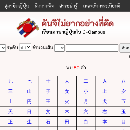
สุภาษิตญี่ปุ่น
ฝึกการฟัง
สาระน่ารู้
เพลงเทิดพระเกียรติ
คันจิไม่ยากอย่างที่คิด
เรียนภาษาญี่ปุ่นกับ J-Campus
ระดับ
จำนวนเส้น
พบ
80
คำ
九
七
十
人
二
入
八
三
山
子
女
小
上
夕
土
円
王
火
月
犬
五
天
日
文
木
六
右
玉
正
生
石
田
白
本
目