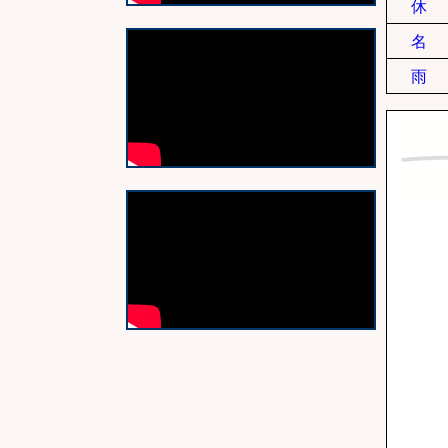
休
名
雨