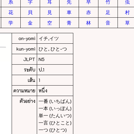
糸
字
耳
先
早
竹
虫
花
貝
見
車
赤
足
村
学
金
空
青
林
音
草
on-yomi
イチ,イツ
kun-yomi
ひと, ひと-つ
JLPT
N5
ระดับ
ป.1
เส้น
1
ความหมาย
หนึ่ง
ตัวอย่าง
一番 (いちばん)
一本 (いっぽん)
単一 (たんいつ)
一言 (ひとこと)
一つ (ひとつ)