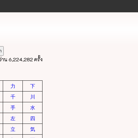
อ่าน 6,224,282 ครั้ง
力
下
千
川
手
水
左
四
立
気