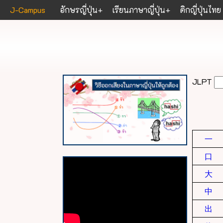
J-Campus
อักษรญี่ปุ่น
เรียนภาษาญี่ปุ่น
ดิกญี่ปุ่นไทย
JLPT
一
口
大
中
出