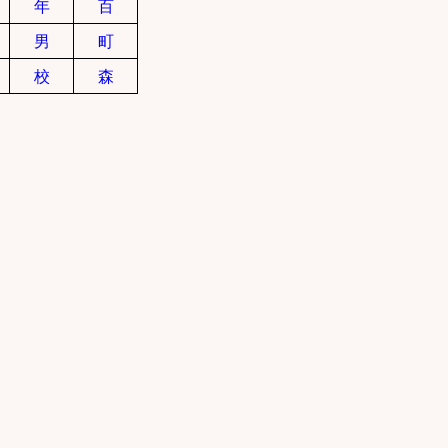
年
百
男
町
校
森