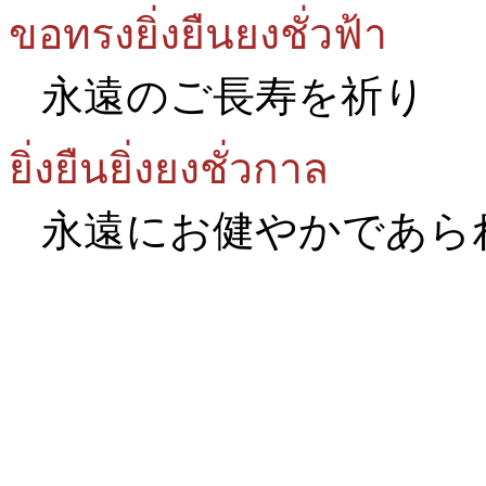
ขอทรงยิ่งยืนยงชั่วฟ้า
永遠のご長寿を祈り
ยิ่งยืนยิ่งยงชั่วกาล
永遠にお健やかであら