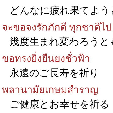
どんなに疲れ果てよう
จะขอจงรักภักดี ทุกชาติไป
幾度生まれ変わろうと
ขอทรงยิ่งยืนยงชั่วฟ้า
永遠のご長寿を祈り
พลานามัยเกษมสำราญ
ご健康とお幸せを祈る