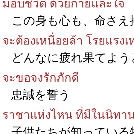
มอบชีวิต ด้วยกายและใจ
この身も心も、命さえ
จะต้องเหนื่อยล้า โรยแรงเ
どんなに疲れ果てよう
จะขอจงรักภักดี
忠誠を誓う
ราชาแห่งไหน ที่มีในนิทา
子供たちが知っている