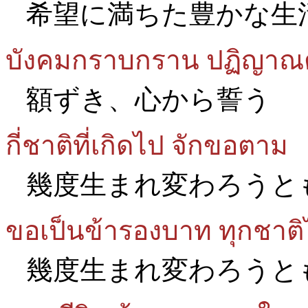
希望に満ちた豊かな生
บังคมกราบกราน ปฏิญา
額ずき、心から誓う
กี่ชาติที่เกิดไป จักขอตาม
幾度生まれ変わろうと
ขอเป็นข้ารองบาท ทุกชาต
幾度生まれ変わろうと