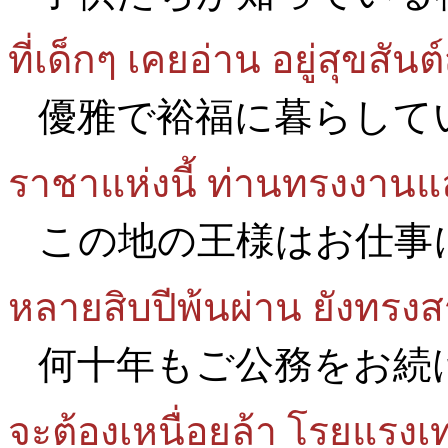
ที่เด็กๆ เคยอ่าน อยู่สุขสั
優雅で裕福に暮らして
ราชาแห่งนี้ ท่านทรงงาน
この地の王様はお仕事
หลายสิบปีพ้นผ่าน ยังทรงส
何十年もご公務をお続
จะต้องเหนื่อยล้า โรยแรงเ