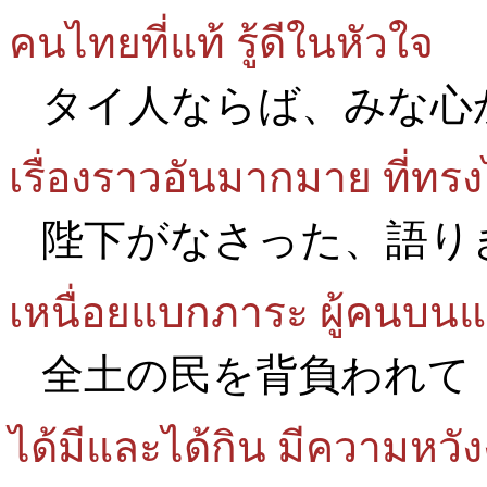
คนไทยที่แท้ รู้ดีในหัวใจ
タイ人ならば、みな心
เรื่องราวอันมากมาย ที่ทร
陛下がなさった、語り
เหนื่อยแบกภาระ ผู้คนบนแ
全土の民を背負われて
ได้มีและได้กิน มีความหวั